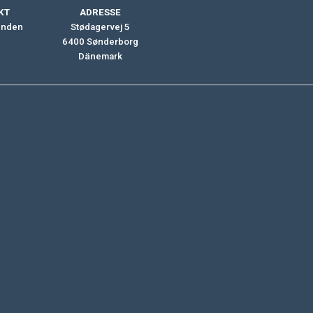
KT
ADRESSE
enden
Stødagervej 5
6400 Sønderborg
Dänemark